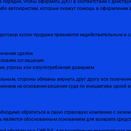
я в порядке, чтобы оформить ДКП в соответствии с дейст
либо автоюристам, которые окажут помощь в оформлении в
договор купли-продажи признается недействительным в с
ючения сделки.
словиях соглашения.
я, угрозы или злоупотребления доверием.
льным, стороны обязаны вернуть друг другу все полученн
изнана на основании решения суда по инициативе одной из
обходимо обратиться в свою страховую компанию с экзем
ь является обоснованным основанием для возврата средст
ней обратиться в ГИБДД, для регистрации транспортного с