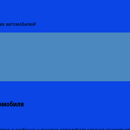
ших автомобилей!
омобиля
же и особенно к покупке автомобиля следует относиться 