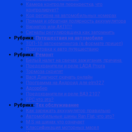
Камера контроля перекрестка, что
контролирует?
Код региона на автомобильных номерах
Прямая и обратная полярность аккумулятора
Вариатор или АКПП?
Сигналы регулировщика как запомнить
Рубрика:
Путешествия на автомобиле
ТОП-10 автокемпингов (в формате прицеп)
Подготовка к авто путешествию
Рубрика:
Ремонт
Белый налет на свечах зажигания, причина.
Предохранители и реле LADA Priora
Тормоза скрипят
Вася Диагност скачать онлайн
Программа на Андроид для elm327
Адсорбер
Предохранители и реле ВАЗ 2107
EPC что это?
Рубрика:
Тех обслуживание
Как заряжать аккумулятор правильно
Автомобильные шины Ran Flat, что это?
M S на шинах что означает
Классификация моторных масел