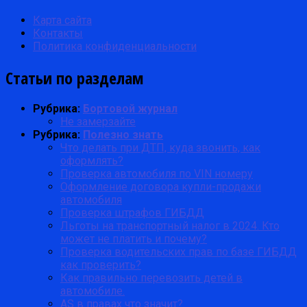
Карта сайта
Контакты
Политика конфиденциальности
Статьи по разделам
Рубрика:
Бортовой журнал
Не замерзайте
Рубрика:
Полезно знать
Что делать при ДТП, куда звонить, как
оформлять?
Проверка автомобиля по VIN номеру
Оформление договора купли-продажи
автомобиля
Проверка штрафов ГИБДД
Льготы на транспортный налог в 2024. Кто
может не платить и почему?
Проверка водительских прав по базе ГИБДД
как проверить?
Как правильно перевозить детей в
автомобиле.
AS в правах что значит?