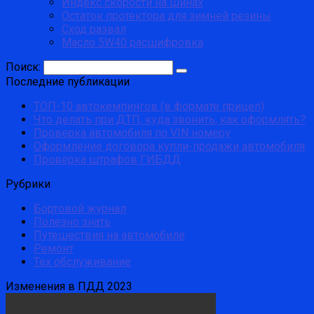
Индекс скорости на шинах
Остаток протектора для зимней резины
Сход развал
Масло 5W40 расшифровка
Поиск:
Последние публикации
ТОП-10 автокемпингов (в формате прицеп)
Что делать при ДТП, куда звонить, как оформлять?
Проверка автомобиля по VIN номеру
Оформление договора купли-продажи автомобиля
Проверка штрафов ГИБДД
Рубрики
Бортовой журнал
Полезно знать
Путешествия на автомобиле
Ремонт
Тех обслуживание
Изменения в ПДД 2023