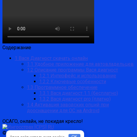
Содержание
1
Вася Диагност скачать онлайн
1.1
Удобное приложение для автовладельцев
1.2
Описание программы Вася диагност
1.2.1
Интерфейс и использование
1.2.2
Ключевые особенности
1.3
Программное обеспечение
1.3.1
Вася диагност 1.1 (бесплатно)
1.3.2
Вася диагност pro (платно)
1.4
Активация заводских опций при
дооснащении для ОС на Android
ОСАГО, онлайн, не покидая кресло!
© 2026 Znaemavto.ru
Этот сайт использует cookie.
OK