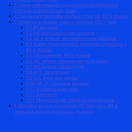
3
Какая информация содержится на оборотной
стороне водительских прав
4
Где находится графа особые отметки, AS в правах
5
Отметки в правах нового образца 2024 года
5.1
AT автомат
5.2
MS мотоциклетная посадка
5.3
AS в правах, автомобильная посадка
5.4
Какие транспортные средства отнесены к
AS в правах
5.5
Ограничения, AS в правах
5.6
ML запрет управления мопедами
5.7
MC ручное управление
5.8
APS парктроник
5.9
GCL очки или линзы
5.10
НA CF слуховой аппарат
5.11
Водительский стаж
5.12
Дубликат
5.13
Медицинская справка обязательна
6
Штрафы за использование ВУ без учета AS в
правах и других указанных пометок